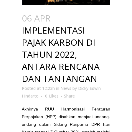
06 APR
IMPLEMENTASI
PAJAK KARBON DI
TAHUN 2022,
ANTARA RENCANA
DAN TANTANGAN
Posted at 12:23h
in
News
by
Dicky Edwin
Hindarto
0
Likes
Share
Akhirnya RUU Harmonisasi Peraturan
Perpajakan (HPP) disahkan menjadi undang-
undang dalam Sidang Paripurna DPR hari
Kamis tanggal 7 Oktober 2021 setelah melalui