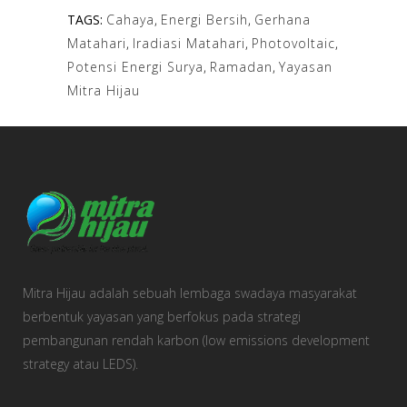
TAGS:
Cahaya
,
Energi Bersih
,
Gerhana
Matahari
,
Iradiasi Matahari
,
Photovoltaic
,
Potensi Energi Surya
,
Ramadan
,
Yayasan
Mitra Hijau
Mitra Hijau adalah sebuah lembaga swadaya masyarakat
berbentuk yayasan yang berfokus pada strategi
pembangunan rendah karbon (low emissions development
strategy atau LEDS).