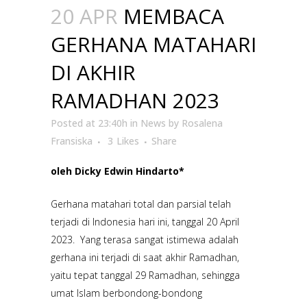
20 APR
MEMBACA
GERHANA MATAHARI
DI AKHIR
RAMADHAN 2023
Posted at 23:40h
in
News
by
Rosalena
Fransiska
3
Likes
Share
oleh Dicky Edwin Hindarto*
Gerhana matahari total dan parsial telah
terjadi di Indonesia hari ini, tanggal 20 April
2023. Yang terasa sangat istimewa adalah
gerhana ini terjadi di saat akhir Ramadhan,
yaitu tepat tanggal 29 Ramadhan, sehingga
umat Islam berbondong-bondong