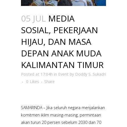
05 JUL
MEDIA
SOSIAL, PEKERJAAN
HIJAU, DAN MASA
DEPAN ANAK MUDA
KALIMANTAN TIMUR
Posted at 17:04h
in
Event
by
Doddy S. Sukadri
0
Likes
Share
SAMARINDA – Jika seluruh negara menjalankan
komitmen iklim masing-masing, permintaan
akan turun 20 persen sebelum 2030 dan 70