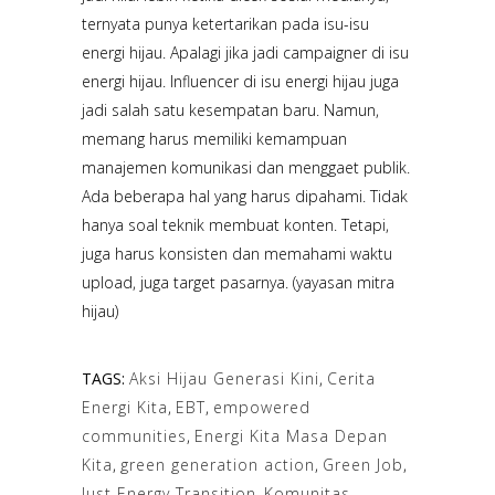
ternyata punya ketertarikan pada isu-isu
energi hijau. Apalagi jika jadi campaigner di isu
energi hijau. Influencer di isu energi hijau juga
jadi salah satu kesempatan baru. Namun,
memang harus memiliki kemampuan
manajemen komunikasi dan menggaet publik.
Ada beberapa hal yang harus dipahami. Tidak
hanya soal teknik membuat konten. Tetapi,
juga harus konsisten dan memahami waktu
upload, juga target pasarnya. (yayasan mitra
hijau)
TAGS:
Aksi Hijau Generasi Kini
,
Cerita
Energi Kita
,
EBT
,
empowered
communities
,
Energi Kita Masa Depan
Kita
,
green generation action
,
Green Job
,
Just Energy Transition
,
Komunitas