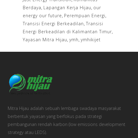
Berdaya
,
Lapangan Kerja Hijau
,
our
energy our future
,
Perempuan Energi
,
Transisi Energi Berkeadilan
,
Transisi
Energi Berkeadilan di Kalimantan Timur
,
Yayasan Mitra Hijau
,
ymh
,
ymhikijet
Mitra Hijau adalah sebuah lembaga swadaya masyarakat
berbentuk yayasan yang berfokus pada strategi
pembangunan rendah karbon (low emissions development
strategy atau LEDS).