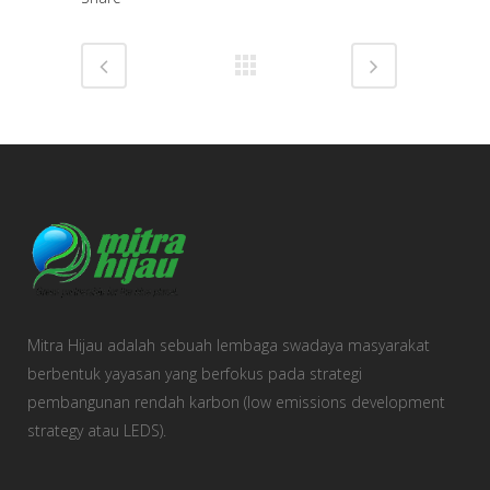
Mitra Hijau adalah sebuah lembaga swadaya masyarakat
berbentuk yayasan yang berfokus pada strategi
pembangunan rendah karbon (low emissions development
strategy atau LEDS).