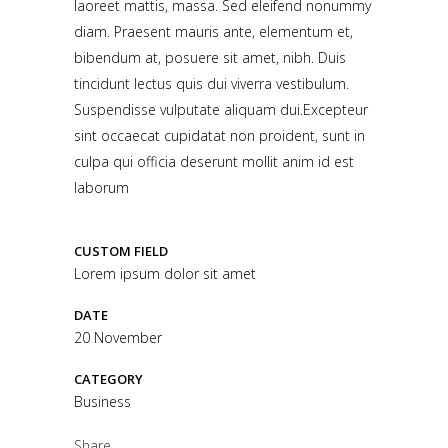
laoreet mattis, massa. Sed eleifend nonummy
diam. Praesent mauris ante, elementum et,
bibendum at, posuere sit amet, nibh. Duis
tincidunt lectus quis dui viverra vestibulum.
Suspendisse vulputate aliquam dui.Excepteur
sint occaecat cupidatat non proident, sunt in
culpa qui officia deserunt mollit anim id est
laborum
CUSTOM FIELD
Lorem ipsum dolor sit amet
DATE
20 November
CATEGORY
Business
Share