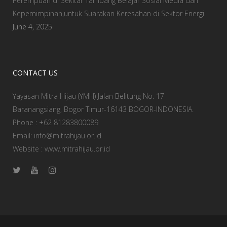
Perempuan di Sekitar Tambang Belajar Sosial Media dan
Kepemimpinan,untuk Suarakan Keresahan di Sektor Energi
June 4, 2025
CONTACT US
Yayasan Mitra Hijau (YMH) Jalan Belitung No. 17
Baranangsiang, Bogor Timur-16143 BOGOR-INDONESIA.
Phone : +62 81283800089
Email: info@mitrahijau.or.id
Website : www.mitrahijau.or.id