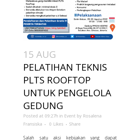
15 AUG
PELATIHAN TEKNIS
PLTS ROOFTOP
UNTUK PENGELOLA
GEDUNG
Posted at 09:27h
in
Event
by
Rosalena
Fransiska
0
Likes
Share
Salah satu aksi kebijakan yang dapat