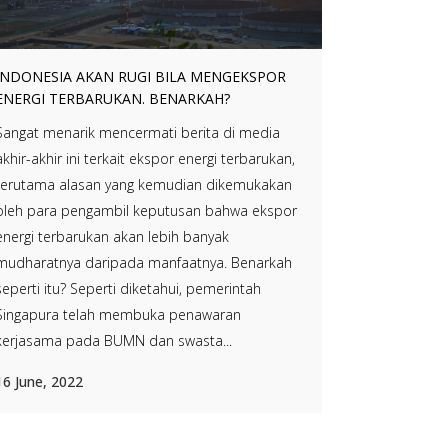
INDONESIA AKAN RUGI BILA MENGEKSPOR
ENERGI TERBARUKAN. BENARKAH?
Sangat menarik mencermati berita di media
akhir-akhir ini terkait ekspor energi terbarukan,
terutama alasan yang kemudian dikemukakan
oleh para pengambil keputusan bahwa ekspor
energi terbarukan akan lebih banyak
mudharatnya daripada manfaatnya. Benarkah
seperti itu? Seperti diketahui, pemerintah
Singapura telah membuka penawaran
kerjasama pada BUMN dan swasta...
16 June, 2022