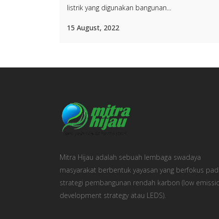
listrik yang digunakan bangunan...
15 August, 2022
Mitra Hijau adalah sebuah lembaga swadaya
masyarakat berbentuk yayasan yang berfokus pad
strategi pembangunan rendah karbon (low emissi
development strategy atau LEDS).