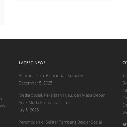
LATEST NEWS
C
Bencana Iklim: Belajar dari Sumatera
Ya
December 5, 2025
Ba
IN
Media Sosial, Pekerjaan Hijau, dan Masa Depan
Ph
a
Anak Muda Kalimantan Timur
Em
ons
July 5, 2025
We
Perempuan di Sekitar Tambang Belajar Sosial