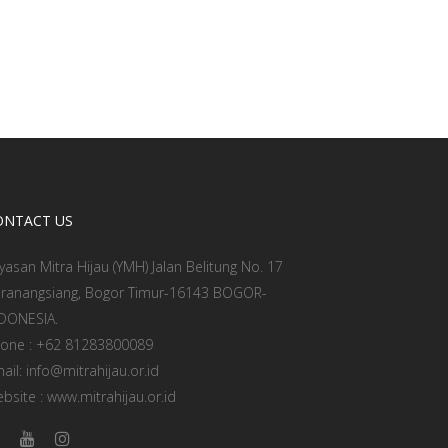
ONTACT US
yasan Mitra Hijau (YMH) Jalan Belitung No. 17
ranangsiang, Bogor Timur-16143 BOGOR-
DONESIA.
one : +62 81283800089
ail: info@mitrahijau.or.id
bsite : www.mitrahijau.or.id